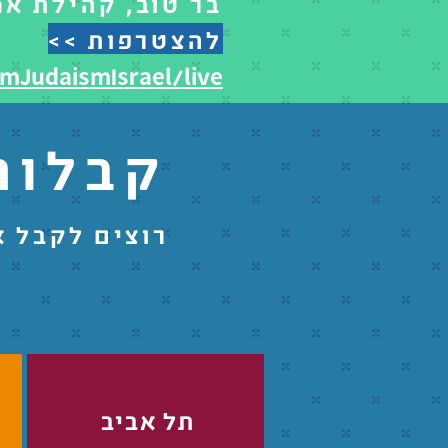
בר טוב, קהילת אמ
להצטרפות >>
mJudaismIsrael/live
קבלות
רוצים לקבל א
תל אביב