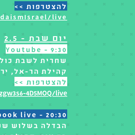
להצטרפות >>
daismIsrael/live
יום שבת - 2.5
Youtube - 9:30
שחרית לשבת כולל 
קהילת הר-אל, יר
להצטרפות >>
zgw3s6-4D5MOQ/live
ook live - 20:30
הבדלה בשלוש שפו