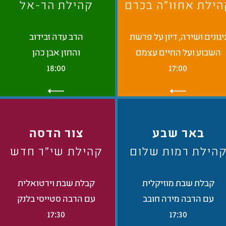
ילת אחוו"ה בכרם
קהילת הר-אל
יגונים ושירה, דיון על פרשת
הרב עדה זבידוב
השבוע ועל החיים עצמם
והחזן אבן כהן
18:00
17:00
באר שבע
צור הדסה
הילת רמות שלום
קהילת שי"ר חדש
קבלת שבת מוזיקלית
קבלת שבת וירטואלית
עם הרבה מירה חובב
עם הרבה סטייסי בלנק
17:30
17:30