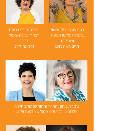
בגוף עטוף - גילוי וכיסוי
רפורמיות בלי צנזורה
בתפילה (סדנת תנועה
לצחוק על מה שאסור
ומוסיקה)
הרבּה
מרים מאיה ג'אנו
גלית כהן קדם
גיבורות בירוק : המחיר והרווח של שלוב חיילות
כלוחמות - לזלי זקס ופרופ' שיר דפנה תקוע