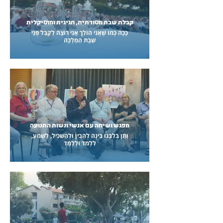
קבלת שבת מסורתית, חגיגית ומוסיקלית
כָּכָה כְּמוֹ שֶׁאֲנִי הוֹלֵך אֲנִי רוֹצֶה לְקַבֵּל פְּנֵי
שַׁבָּת הַמַּלְכָּה
מפגש ושיחה עם אנשי ונשות התנועה
וְתֵן בְּלִבֵּנוּ בִּינָה לְהָבִין וּלְהַשכִּיל, לִשְׁמעַ,
לִלְמד וּלְלַמֵּד