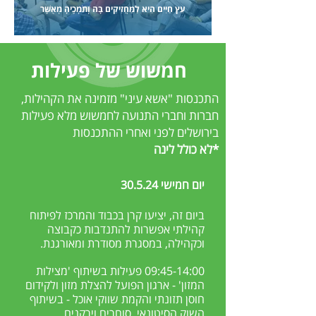
עֵץ חַיִּים הִיא לַמַּחֲזִיקִים בָּהּ וְתֹמְכֶיהָ מְאֻשָּׁר
חמשוש של פעילות
התכנסות "אשא עיני" מזמינה את הקהילות,
חברות וחברי התנועה לחמשוש מלא פעילות
בירושלים לפני ואחרי ההתכנסות
*לא כולל לינה
יום חמישי 30.5.24
ביום זה, יציעו קרן בכבוד והמרכז לפיתוח
קהילתי אפשרות להתנדבות כקבוצה
וכקהילה, במסגרת מסודרת ומאורגנת.
09:45-14:00 פעילות בשיתוף 'מצילות
המזון' - ארגון הפועל להצלת מזון ולקידום
חוסן תזונתי והקמת שווקי אוכל - בשיתוף
השוק הסיטונאי, סוחרים וירקנים