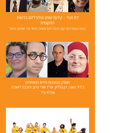
דת ועיר - קידום שוויון ופלורליזם ברשות
המקומית
הרבה נעמה דפני קלן, הרבה רינת צפניה, כרמל פלר ושלמה הראל
מאבק בגזענות וחיים משותפים
ג'דיר האני, רון גרליץ, עו"ד אורי נרוב והרבה ליאורה
אזרחי ורד