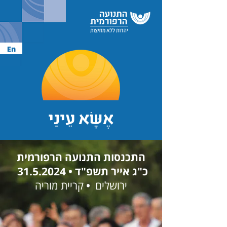
En
אֶשָּׂא עֵינַי
התכנסות התנועה הרפורמית
כ"ג אייר תשפ"ד •
31.5.2024
ירושלים
•
קריית מוריה