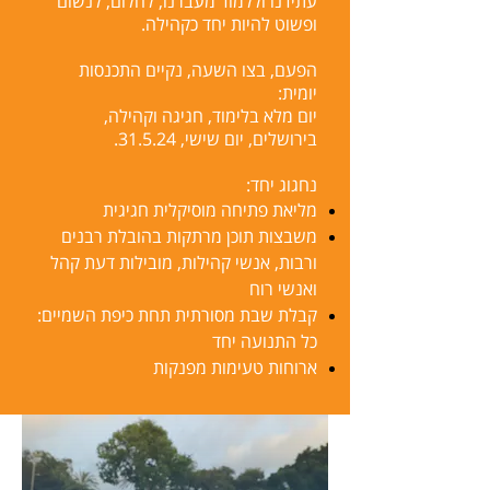
עתידנו וללמוד מעברנו, לחלום, לנשום
ופשוט להיות יחד כקהילה.
הפעם, בצו השעה, נקיים התכנסות
יומית:
יום מלא בלימוד, חגיגה וקהילה,
בירושלים, יום שישי, 31.5.24.
נחגוג יחד:
מליאת פתיחה מוסיקלית חגיגית
משבצות תוכן מרתקות בהובלת רבנים
ורבות, אנשי קהילות, מובילות דעת קהל
ואנשי רוח
קבלת שבת מסורתית תחת כיפת השמיים:
כל התנועה יחד
ארוחות טעימות מפנקות