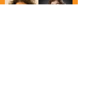
סיפורי גרים - שיחה על גיור
עו"ד ניקול מאור הרבה גליה סדן ומתגיירי התנועה
לרפא עולם שבור: על פליטים בארצם
הרבה אורית רוזנבליט ורון הוד