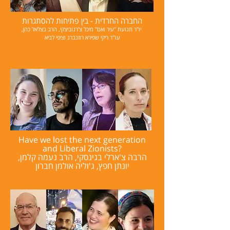
החברה החרדית - בין פתיחות להסתגרות
יו"ר תנועת "עיר ואם" מיכל צ'רנוביצקי, הרב בצלאל כהן,
עו"ד ריקי שפירא רוזנברג וציפי לביא
Have we lost the next generation
and Liberal Zionists?
הרבה צ'ארלי בגינסקי, הרב נעמה קלמן,
יונתן חפץ, ג'וליה אולמן חברון