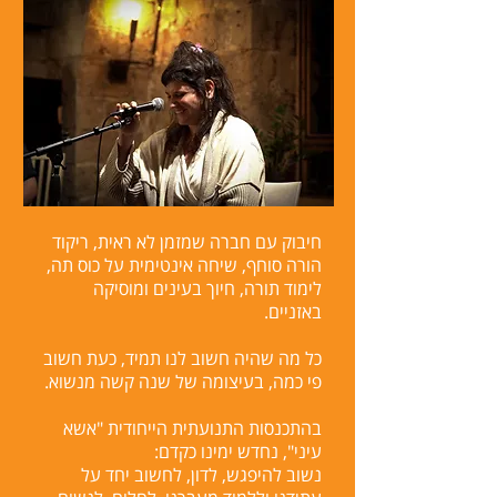
חיבוק עם חברה שמזמן לא ראית, ריקוד
הורה סוחף, שיחה אינטימית על כוס תה,
לימוד תורה, חיוך בעינים ומוסיקה
באזניים.
כל מה שהיה חשוב לנו תמיד, כעת חשוב
פי כמה, בעיצומה של שנה קשה מנשוא.
בהתכנסות התנועתית הייחודית "אשא
עיני", נחדש ימינו כקדם:
נשוב להיפגש, לדון, לחשוב יחד על