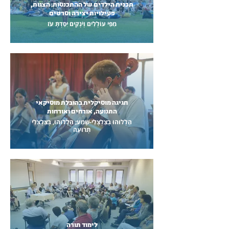
תכנית הילדים של ההתכנסות: הצגות,
פעילויות יצירה וסרטים
מִפִּי עוֹלְלִים וְיֹנְקִים יִסַּדְתָּ עֹז
חגיגה מוסיקלית בהובלת מוסיקאי
התנועה, אורחים ואורחות
הַלְלוּהוּ בְצִלְצְלֵי-שָׁמַע; הַלְלוּהוּ, בְּצִלְצְלֵי
תְרוּעָה
לימוד תורה