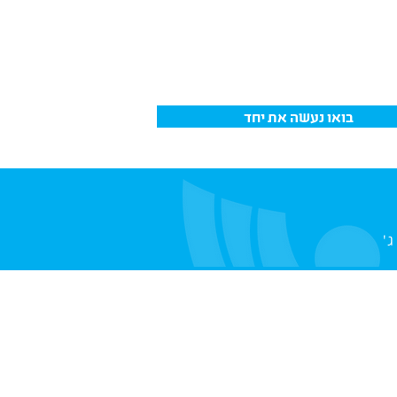
בואו נעשה את יחד
ג'