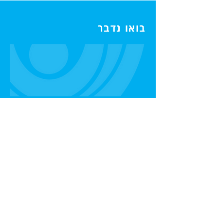
בואו נדבר
0547232393
--------
חגיגה יהודית ללא מחיצות