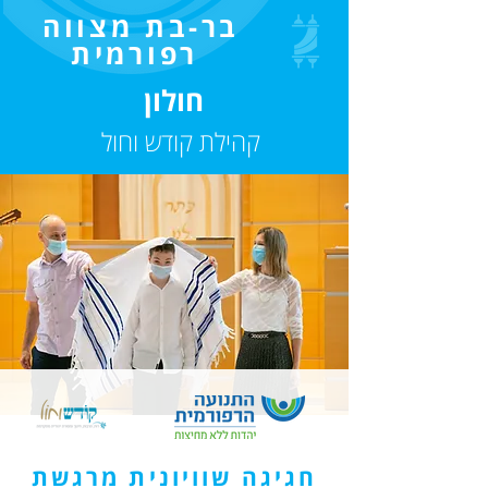
בר-בת מצווה
רפורמית
חולון
קהילת קודש וחול
חגיגה שוויונית מרגשת