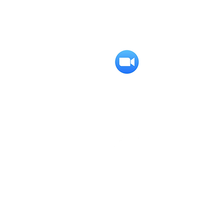
אירוע פרטי בקהילה הקרובה
אליכם
גם בזום
הזמינו את המשפחה המורחבת ואת
כל החברים לשמוח איתכם
יחס אישי
לא משנה מה תבחרו, הטקס יבנה
בדיאלוג איתכם.