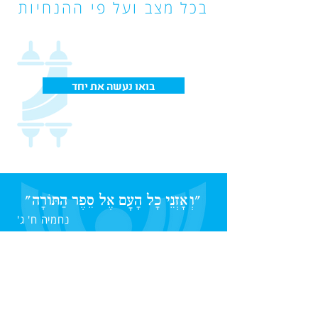
בכל מצב ועל פי ההנחיות
בואו נעשה את יחד
"
וְאָזְנֵי כָל הָעָם אֶל סֵפֶר הַתּוֹרָה
"
נחמיה ח' ג'