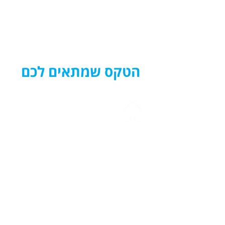
הטקס שמתאים לכם
בבית או בחצר
ספר תורה, רב או רבה מגיעים אלכים
לאירוע משפחתי באמת
בבית הכנסת
בדלתות סגורות וארון קודש פתוח