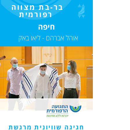
בר-בת מצווה
רפורמית
חיפה
אוהל אברהם - ליאו באק
חגיגה שוויונית מרגשת