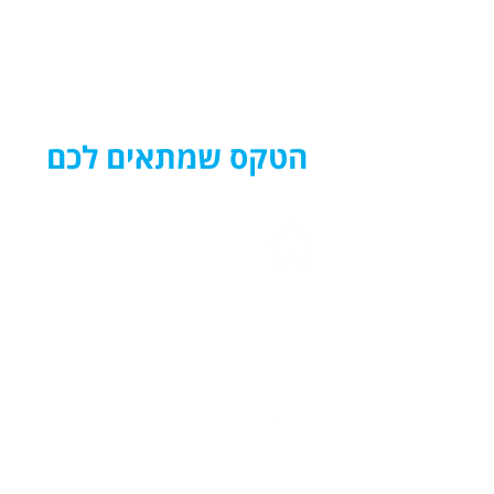
הטקס שמתאים לכם
בבית או בחצר
ספר תורה, רב או רבה מגיעים אלכים
לאירוע משפחתי באמת
בבית הכנסת
בדלתות סגורות וארון קודש פתוח