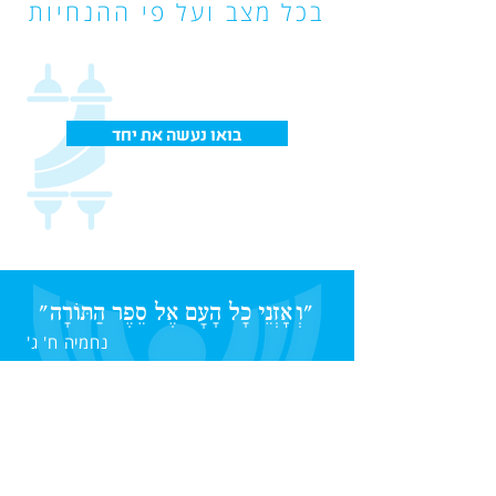
בכל מצב ועל פי ההנחיות
בואו נעשה את יחד
"
וְאָזְנֵי כָל הָעָם אֶל סֵפֶר הַתּוֹרָה
"
נחמיה ח' ג'