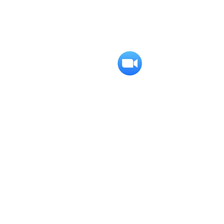
אירוע פרטי בקהילה הקרובה
אליכם
גם בזום
הזמינו את המשפחה המורחבת ואת
כל החברים לשמוח איתכם
יחס אישי
לא משנה מה תבחרו, הטקס יבנה
בדיאלוג איתכם.