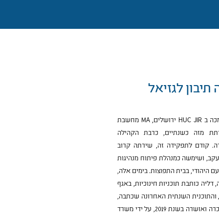
תיבון לגזיאל
הרַבָּה דליה תיבון לגזיאל (הסמכה ב HUC JIR ירושלים, MA מחשבת
Cum Lau), משרתת מזה כשנתיים, כרבת הקהילה
דה. קודם לתפקידה זה, שירתה קרוב
עקב, ושימשה כמנהלת פיתוח מנהיגות
עם היהודי, בבית התפוצות. בימים אלה,
דליה כותבת תוכניות חינוכיות, באגף
 והתוכנית השנתית האחרונה שכתבה,
בתרבות ישראל, לכיתות ה', הוכרה ואושרה בשנת 2019, על ידי משרד