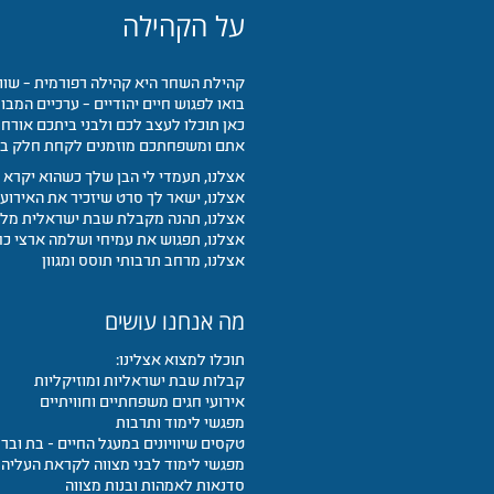
על הקהילה
קהילת השחר היא קהילה רפורמית – שוו
בואו לפגוש חיים יהודיים – ערכיים המבוס
כאן תוכלו לעצב לכם ולבני ביתכם אורח ח
אתם ומשפחתכם מוזמנים לקחת חלק במגוו
אצלנו, תעמדי לי הבן שלך כשהוא יקרא
אצלנו, ישאר לך סרט שיזכיר את האירוע!
אצלנו, תהנה מקבלת שבת ישראלית מלוו
אצלנו, תפגוש את עמיחי ושלמה ארצי כ
אצלנו, מרחב תרבותי תוסס ומגוון
מה אנחנו עושים
תוכלו למצוא אצלינו:
קבלות שבת ישראליות ומוזיקליות
אירועי חגים משפחתיים וחוויתיים
מפגשי לימוד ותרבות
טקסים שיוויונים במעגל החיים - בת ובר מ
מפגשי לימוד לבני מצווה לקראת העליה 
סדנאות לאמהות ובנות מצווה