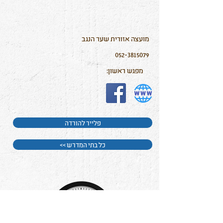
מועצה אזורית שער הנגב
052-3815079
מפגש ראשון:
פלייר להורדה
<< כל בתי המדרש