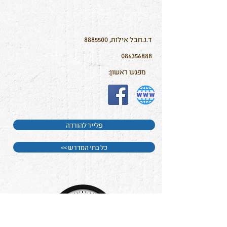
ד.נ.חבל אילות,
8885500
086356888
מפגש ראשון:
פלייר להורדה
<< כל בתי המדרש